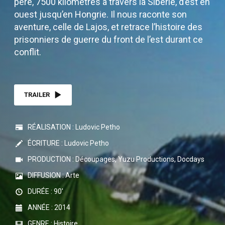
père, 7500 kilomètres à travers la Sibérie, d’est en
ouest jusqu’en Hongrie. Il nous raconte son
aventure, celle de Lajos, et retrace l’histoire des
prisonniers de guerre du front de l’est durant ce
conflit.
TRAILER
RÉALISATION : Ludovic Petho
ÉCRITURE : Ludovic Petho
PRODUCTION : Découpages, Yuzu Productions, Docdays
DIFFUSION : Arte
DURÉE : 90'
ANNÉE : 2014
GENRE : Histoire