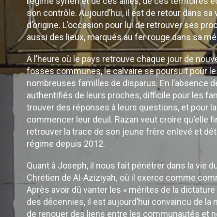
régime syrien et de ces alliés, de ces territoires 
son contrôle. Aujourd’hui, il est de retour dans sa v
d’origine. L’occasion pour lui de retrouver ses pr
aussi des lieux, marqués au fer rouge dans sa m
À l’heure où le pays retrouve chaque jour de nouv
fosses communes, le calvaire se poursuit pour l
nombreuses familles de disparus. En l’absence d
authentifiés de leurs proches, difficile pour les fa
trouver des réponses à leurs questions, et pour la
commencer leur deuil. Razan veut croire qu‘elle fi
retrouver la trace de son jeune frère enlevé et dét
régime depuis 2012.
Quant à Joseph, il nous fait pénétrer dans la vie d
Chrétien de Al-Aziziyah
,
où il exerce comme com
Après avoir dû vanter les « mérites de la dictature
des décennies, il est aujourd’hui convaincu de la
de renouer des liens entre les communautés et ne