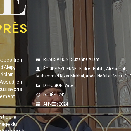
opposition
RÉALISATION : Suzanne Allant
d’Alep,
ÉQUIPE SYRIENNE : Fadi Al-Halabi, Ali Fadelah,
éclair.
Muhammad Nizar Mukhal, Abdel Nofal et Mustafa 
e Assad, en
DIFFUSION : Arte
Nous avons
DURÉE : 24'
ètement
ANNÉE : 2024
st de la
nnage du