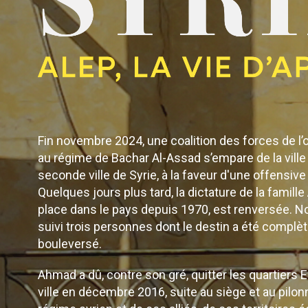
Fin novembre 2024, une coalition des forces de l’
au régime de Bachar Al-Assad s’empare de la ville 
seconde ville de Syrie, à la faveur d'une offensive 
Quelques jours plus tard, la dictature de la famill
place dans le pays depuis 1970, est renversée. 
suivi trois personnes dont le destin a été compl
bouleversé.
Ahmad a dû, contre son gré, quitter les quartiers E
ville en décembre 2016, suite au siège et au pilo