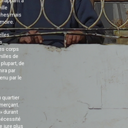
échappant à
ille
oches mais
émoire.
elles
es
es corps
milles de
 plupart, de
nira par
enu par le
u quartier
merçant.
 » durant
 nécessité
 jure plus