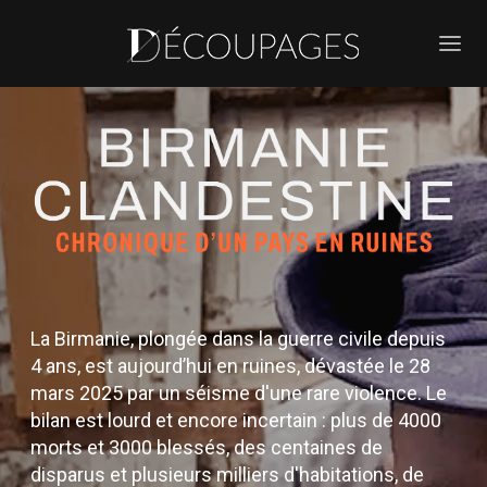
La Birmanie, plongée dans la guerre civile depuis
4 ans, est aujourd’hui en ruines, dévastée le 28
mars 2025 par un séisme d'une rare violence. Le
bilan est lourd et encore incertain : plus de 4000
morts et 3000 blessés, des centaines de
disparus et plusieurs milliers d'habitations, de