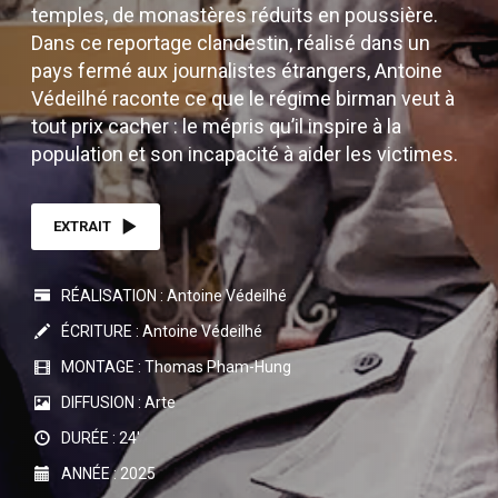
temples, de monastères réduits en poussière.
Dans ce reportage clandestin, réalisé dans un
pays fermé aux journalistes étrangers, Antoine
Védeilhé raconte ce que le régime birman veut à
tout prix cacher : le mépris qu’il inspire à la
population et son incapacité à aider les victimes.
EXTRAIT
RÉALISATION : Antoine Védeilhé
ÉCRITURE : Antoine Védeilhé
MONTAGE : Thomas Pham-Hung
DIFFUSION : Arte
DURÉE : 24'
ANNÉE : 2025