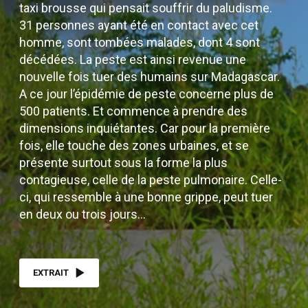
taxi brousse qui pensait souffrir du paludisme.
31 personnes ayant été en contact avec cet
homme, sont tombées malades, dont 4 sont
décédées. La peste est ainsi revenue une
nouvelle fois tuer des humains sur Madagascar.
A ce jour l’épidémie de peste concerne plus de
500 patients. Et commence à prendre des
dimensions inquiétantes. Car pour la première
fois, elle touche des zones urbaines, et se
présente surtout sous la forme la plus
contagieuse, celle de la peste pulmonaire. Celle-
ci, qui ressemble à une bonne grippe, peut tuer
en deux ou trois jours…
EXTRAIT